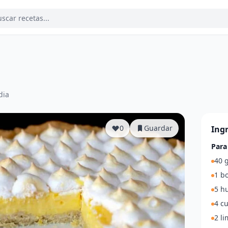
dia
0
Guardar
Ing
Para
40 g
1 b
5 hu
4 c
2 l