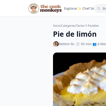
Explorar
✨ Chef IA
Inicio
/
Categorías
/
Tartas Y Pasteles
Pie de limón
Betlem M.
·
⏱ 50 min
·
👥 6
·
Me