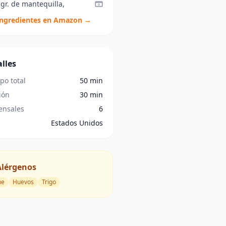
gr. de mantequilla,
ingredientes en Amazon →
lles
po total
50 min
ión
30 min
nsales
6
Estados Unidos
Alérgenos
he
Huevos
Trigo