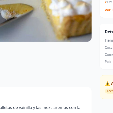
125 
Ver 
Deta
Tiem
Cocc
Come
País
⚠️ 
Lec
lletas de vainilla y las mezclaremos con la