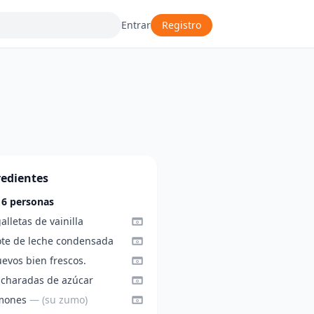
Entrar
Registro
redientes
 6 personas
alletas de vainilla
ote de leche condensada
evos bien frescos.
ucharadas de azúcar
imones
— (su zumo)