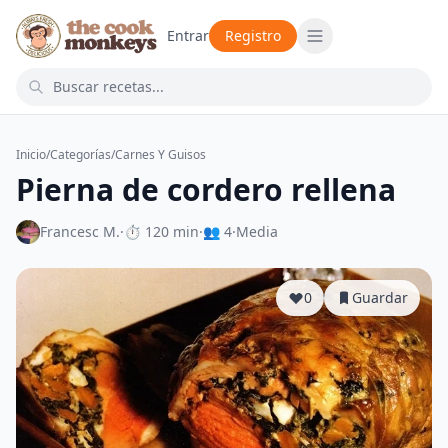
Entrar
Registro
Inicio
/
Categorías
/
Carnes Y Guisos
Pierna de cordero rellena
Francesc M.
·
⏱ 120 min
·
👥 4
·
Media
0
Guardar