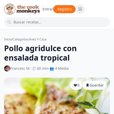
Entrar
Registro
Inicio
/
Categorías
/
Aves Y Caza
Pollo agridulce con
ensalada tropical
Francesc M.
·
⏱ 60 min
·
👥 4
·
Media
0
Guardar