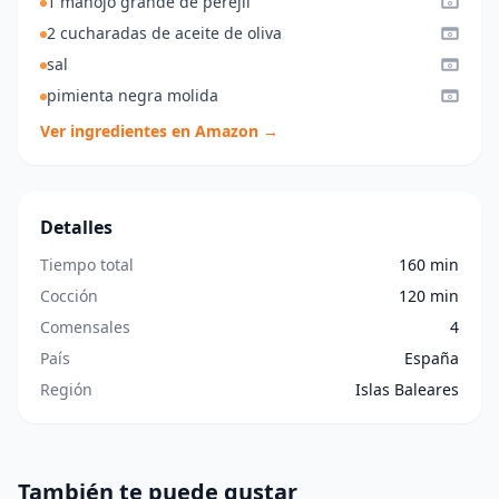
1 manojo grande de perejil
2 cucharadas de aceite de oliva
sal
pimienta negra molida
Ver ingredientes en Amazon →
Detalles
Tiempo total
160 min
Cocción
120 min
Comensales
4
País
España
Región
Islas Baleares
También te puede gustar