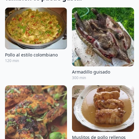
Pollo al estilo colombiano
120 min
Armadillo guisado
300 min
Muslitos de pollo rellenos