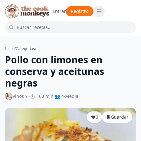
Entrar
Registro
Inicio
/
Categorías
/
Pollo con limones en
conserva y aceitunas
negras
Vinos Y.
·
⏱ 160 min
·
👥 4
·
Media
0
Guardar