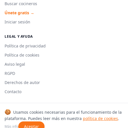
Buscar cocineros
Únete gratis →
Iniciar sesión
LEGAL Y AYUDA
Política de privacidad
Política de cookies
Aviso legal
RGPD
Derechos de autor
Contacto
🍪
Usamos cookies necesarias para el funcionamiento de la
© 2026 Cookmonkeys. Todos los derechos reservados.
plataforma. Puedes leer más en nuestra
política de cookies
.
Hecho con 🍳 en España
Aceptar
Más info