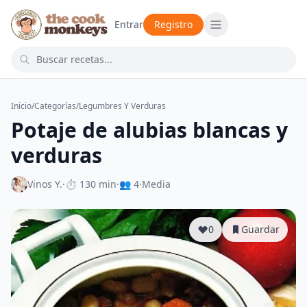
Entrar
Registro
Inicio
/
Categorías
/
Legumbres Y Verduras
Potaje de alubias blancas y
verduras
Vinos Y.
·
⏱ 130 min
·
👥 4
·
Media
0
Guardar