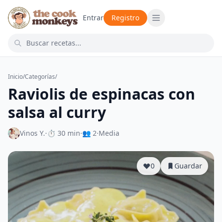
Entrar
Registro
Inicio
/
Categorías
/
Raviolis de espinacas con
salsa al curry
Vinos Y.
·
⏱ 30 min
·
👥 2
·
Media
0
Guardar