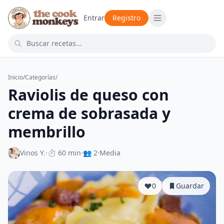
Entrar
Registro
Inicio
/
Categorías
/
Raviolis de queso con
crema de sobrasada y
membrillo
Vinos Y.
·
⏱ 60 min
·
👥 2
·
Media
0
Guardar