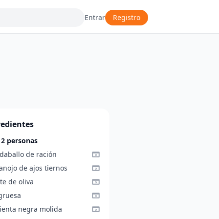
Entrar
Registro
redientes
 2 personas
daballo de ración
anojo de ajos tiernos
te de oliva
 gruesa
ienta negra molida