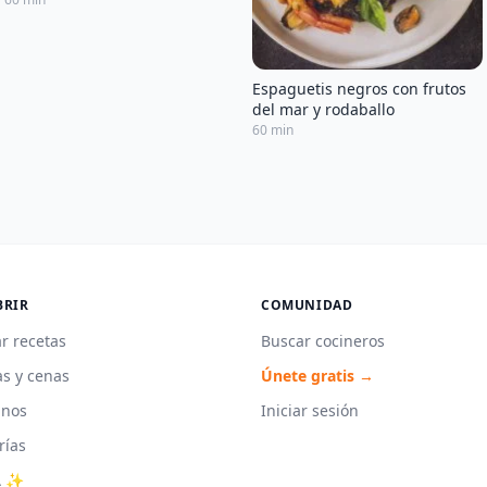
Espaguetis negros con frutos
del mar y rodaballo
60 min
BRIR
COMUNIDAD
r recetas
Buscar cocineros
s y cenas
Únete gratis →
unos
Iniciar sesión
rías
A ✨