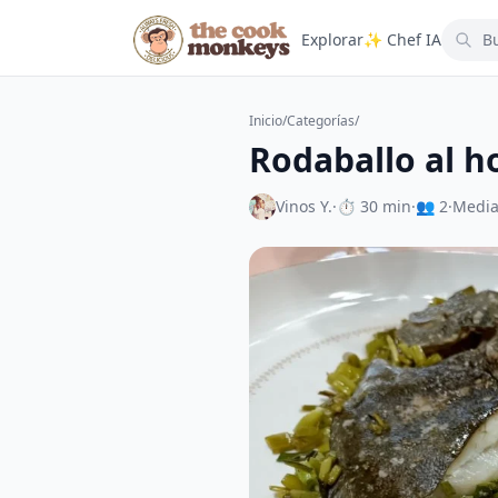
Explorar
✨ Chef IA
Inicio
/
Categorías
/
Rodaballo al h
Vinos Y.
·
⏱ 30 min
·
👥 2
·
Medi