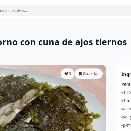
orno con cuna de ajos tiernos
a
0
Guardar
Ing
Para
1 ro
1 m
acei
sal
pim