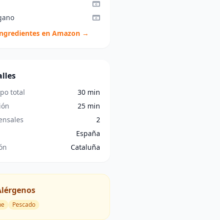
gano
ingredientes en Amazon →
lles
po total
30 min
ión
25 min
nsales
2
España
ón
Cataluña
Alérgenos
he
Pescado