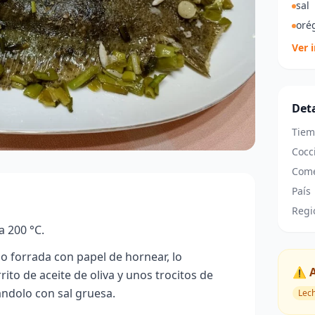
sal
oré
Ver 
Deta
Tiem
Cocc
Come
País
Regi
a 200 °C.
o forrada con papel de hornear, lo
⚠️ 
ito de aceite de oliva y unos trocitos de
ndolo con sal gruesa.
Lec