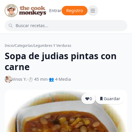
Entrar
Registro
Inicio
/
Categorías
/
Legumbres Y Verduras
Sopa de judias pintas con
carne
Vinos Y.
·
⏱ 45 min
·
👥 4
·
Media
0
Guardar