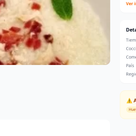
Ver 
Deta
Tiem
Cocc
Come
País
Regi
⚠️ 
Hue