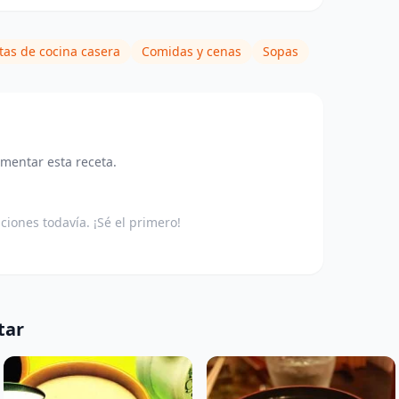
tas de cocina casera
Comidas y cenas
Sopas
omentar esta receta.
aciones todavía. ¡Sé el primero!
tar