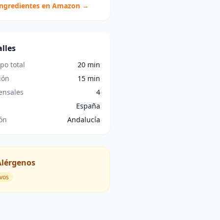
ingredientes en Amazon →
lles
po total
20 min
ión
15 min
nsales
4
España
ón
Andalucía
Alérgenos
vos