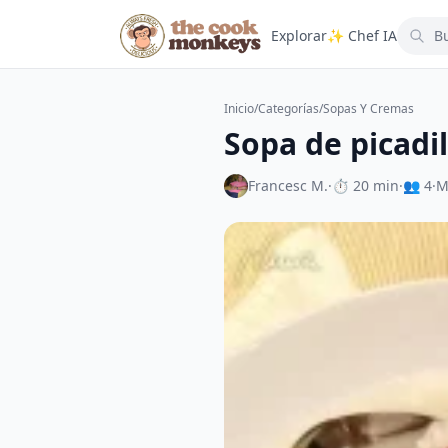
Explorar
✨ Chef IA
Inicio
/
Categorías
/
Sopas Y Cremas
Sopa de picadil
Francesc M.
·
⏱ 20 min
·
👥 4
·
M