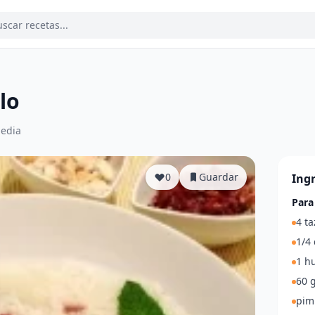
lo
edia
0
Guardar
Ing
Para
4 ta
1/4 
1 h
60 g
pim