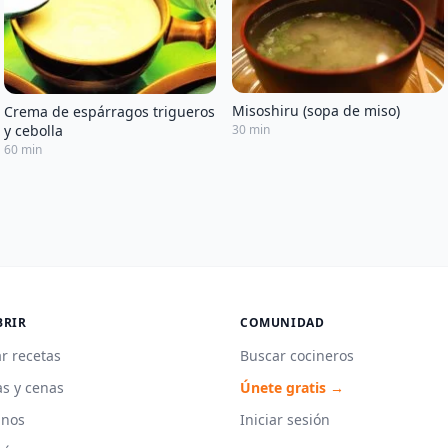
Misoshiru (sopa de miso)
Crema de espárragos trigueros
y cebolla
30 min
60 min
BRIR
COMUNIDAD
r recetas
Buscar cocineros
s y cenas
Únete gratis →
unos
Iniciar sesión