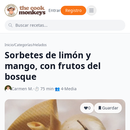
Entrar
Registro
Inicio
/
Categorías
/
Helados
Sorbetes de limón y
mango, con frutos del
bosque
Carmen M.
·
⏱ 75 min
·
👥 4
·
Media
0
Guardar