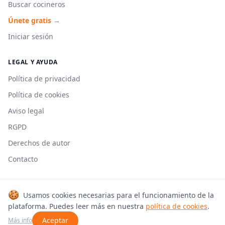
Buscar cocineros
Únete gratis →
Iniciar sesión
LEGAL Y AYUDA
Política de privacidad
Política de cookies
Aviso legal
RGPD
Derechos de autor
Contacto
🍪
Usamos cookies necesarias para el funcionamiento de la
© 2026 Cookmonkeys. Todos los derechos reservados.
plataforma. Puedes leer más en nuestra
política de cookies
.
Hecho con 🍳 en España
Aceptar
Más info