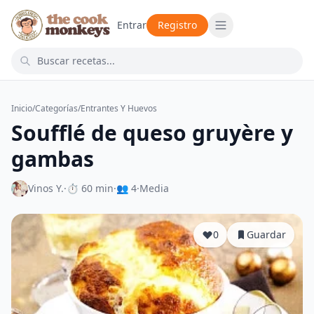
Entrar
Registro
Inicio
/
Categorías
/
Entrantes Y Huevos
Soufflé de queso gruyère y
gambas
Vinos Y.
·
⏱ 60 min
·
👥 4
·
Media
0
Guardar