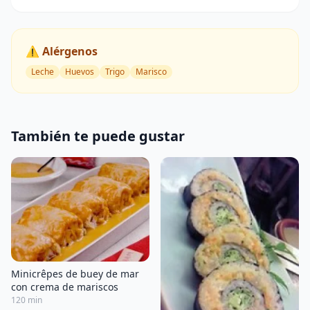
⚠️ Alérgenos
Leche
Huevos
Trigo
Marisco
También te puede gustar
Minicrêpes de buey de mar
con crema de mariscos
120 min