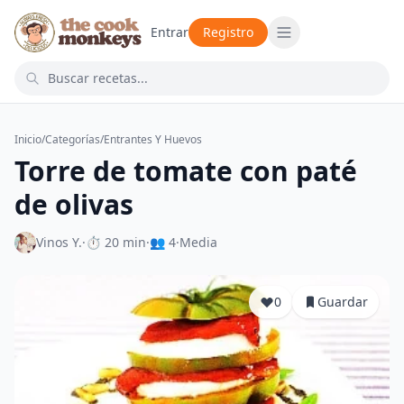
Entrar
Registro
Inicio
/
Categorías
/
Entrantes Y Huevos
Torre de tomate con paté
de olivas
Vinos Y.
·
⏱ 20 min
·
👥 4
·
Media
0
Guardar