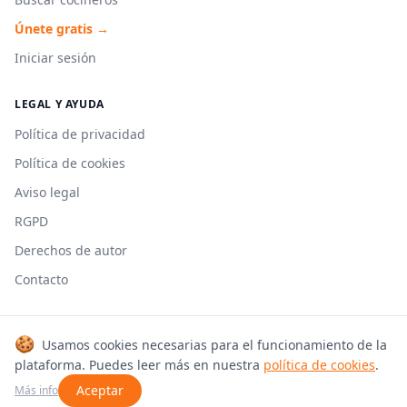
Únete gratis →
Iniciar sesión
LEGAL Y AYUDA
Política de privacidad
Política de cookies
Aviso legal
RGPD
Derechos de autor
Contacto
🍪
Usamos cookies necesarias para el funcionamiento de la
© 2026 Cookmonkeys. Todos los derechos reservados.
plataforma. Puedes leer más en nuestra
política de cookies
.
Hecho con 🍳 en España
Aceptar
Más info