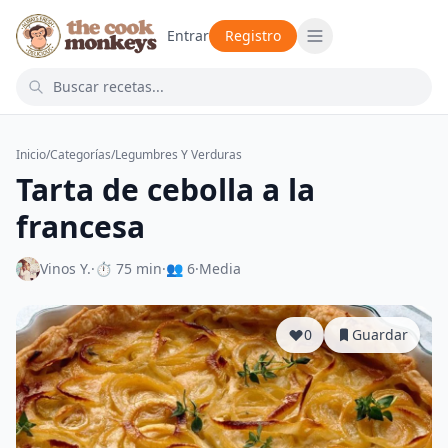
Entrar
Registro
Inicio
/
Categorías
/
Legumbres Y Verduras
Tarta de cebolla a la
francesa
Vinos Y.
·
⏱ 75 min
·
👥 6
·
Media
0
Guardar