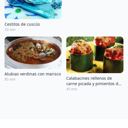
Cestitos de cuscús
20 min
Alubias verdinas con marisco
Calabacines rellenos de
85 min
carne picada y pimientos del
piquillo
45 min