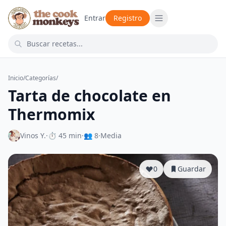
Entrar
Registro
Inicio
/
Categorías
/
Tarta de chocolate en
Thermomix
Vinos Y.
·
⏱ 45 min
·
👥 8
·
Media
0
Guardar