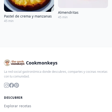
Almendritas
Pastel de crema y manzanas
45 min
45 min
Cookmonkeys
La red social gastronómica donde descubres, compartes y cocinas recetas
con tu comunidad.
DESCUBRIR
Explorar recetas