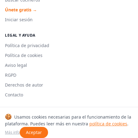
Únete gratis →
Iniciar sesión
LEGAL Y AYUDA
Política de privacidad
Política de cookies
Aviso legal
RGPD
Derechos de autor
Contacto
🍪
Usamos cookies necesarias para el funcionamiento de la
© 2026 Cookmonkeys. Todos los derechos reservados.
plataforma. Puedes leer más en nuestra
política de cookies
.
Hecho con 🍳 en España
Aceptar
Más info