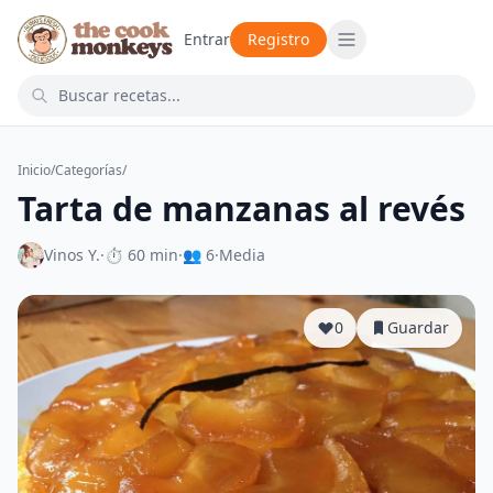
Entrar
Registro
Inicio
/
Categorías
/
Tarta de manzanas al revés
Vinos Y.
·
⏱ 60 min
·
👥 6
·
Media
0
Guardar