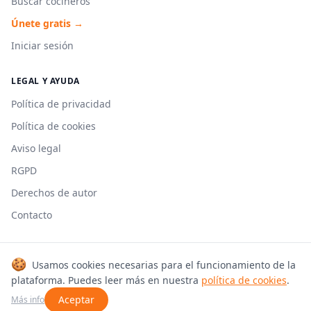
Buscar cocineros
Únete gratis →
Iniciar sesión
LEGAL Y AYUDA
Política de privacidad
Política de cookies
Aviso legal
RGPD
Derechos de autor
Contacto
🍪
Usamos cookies necesarias para el funcionamiento de la
© 2026 Cookmonkeys. Todos los derechos reservados.
plataforma. Puedes leer más en nuestra
política de cookies
.
Hecho con 🍳 en España
Aceptar
Más info