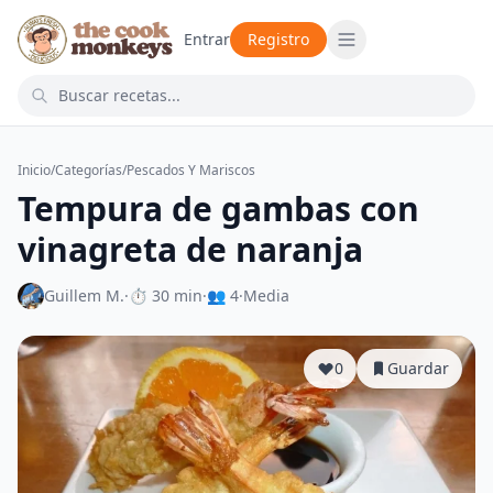
Entrar
Registro
Inicio
/
Categorías
/
Pescados Y Mariscos
Tempura de gambas con
vinagreta de naranja
Guillem M.
·
⏱ 30 min
·
👥 4
·
Media
0
Guardar