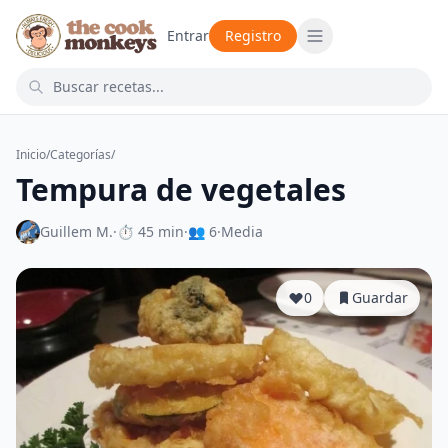
Entrar
Registro
Inicio
/
Categorías
/
Tempura de vegetales
Guillem M.
·
⏱ 45 min
·
👥 6
·
Media
0
Guardar