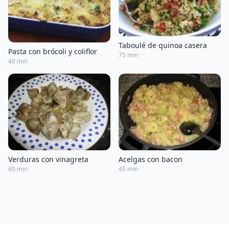
Taboulé de quinoa casera
Pasta con brócoli y coliflor
75 min
40 min
Acelgas con bacon
Verduras con vinagreta
45 min
60 min