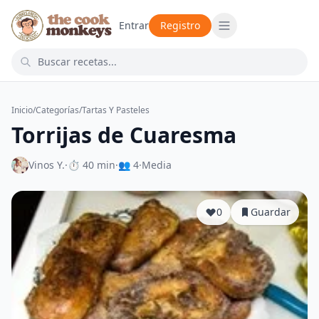
Entrar
Registro
Inicio
/
Categorías
/
Tartas Y Pasteles
Torrijas de Cuaresma
Vinos Y.
·
⏱ 40 min
·
👥 4
·
Media
0
Guardar