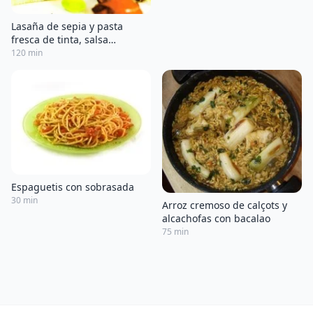
Lasaña de sepia y pasta
fresca de tinta, salsa
brutesca, arroz Venere con
120 min
habitas tiernas y
microvegetales
Espaguetis con sobrasada
30 min
Arroz cremoso de calçots y
alcachofas con bacalao
75 min