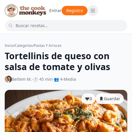
Entrar
Registro
Inicio
/
Categorías
/
Pastas Y Arroces
Tortellinis de queso con
salsa de tomate y olivas
Betlem M.
·
⏱ 45 min
·
👥 4
·
Media
0
Guardar