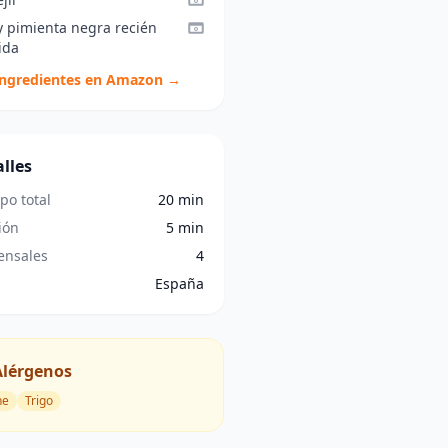
y pimienta negra recién
ida
ingredientes en Amazon →
lles
po total
20 min
ión
5 min
nsales
4
España
Alérgenos
he
Trigo