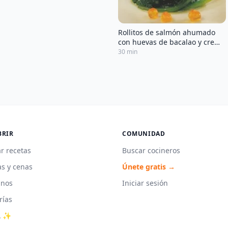
Rollitos de salmón ahumado
con huevas de bacalao y crema
de queso
30 min
BRIR
COMUNIDAD
r recetas
Buscar cocineros
s y cenas
Únete gratis →
unos
Iniciar sesión
rías
A ✨