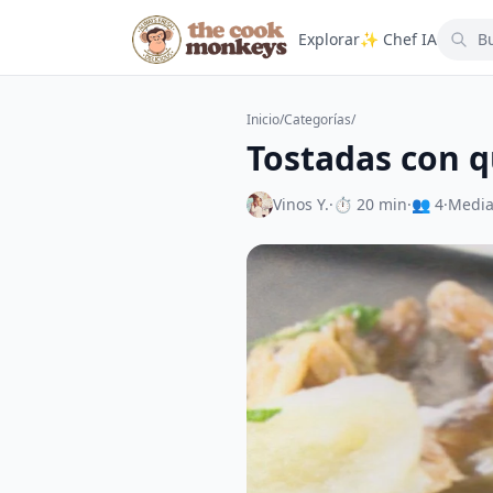
Explorar
✨ Chef IA
Inicio
/
Categorías
/
Tostadas con q
Vinos Y.
·
⏱ 20 min
·
👥 4
·
Medi