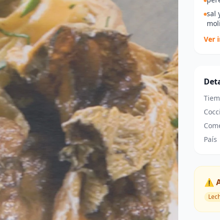
sal 
mol
Ver 
Deta
Tiem
Cocc
Come
País
⚠️ 
Lec