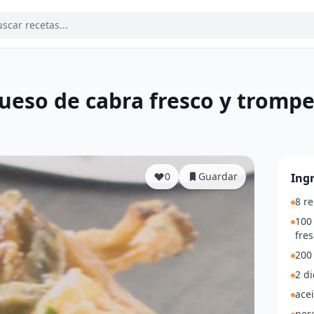
ueso de cabra fresco y trompe
a
0
Guardar
Ing
8 r
100
fres
200 
2 di
acei
pere