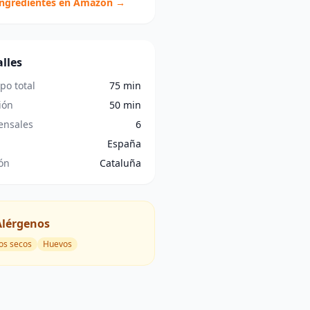
ingredientes en Amazon →
lles
po total
75 min
ión
50 min
nsales
6
España
ón
Cataluña
Alérgenos
os secos
Huevos