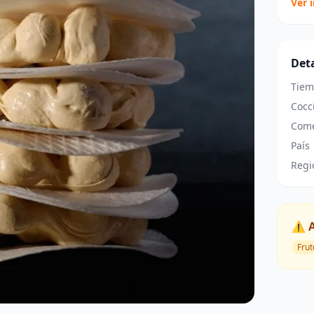
Ver 
Deta
Tiem
Cocc
Come
País
Regi
⚠️ 
Frut