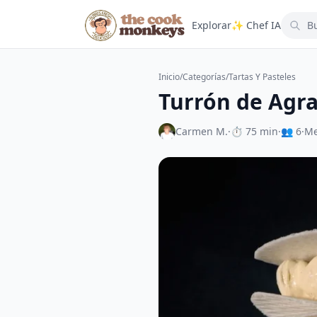
Explorar
✨ Chef IA
Inicio
/
Categorías
/
Tartas Y Pasteles
Turrón de Agr
Carmen M.
·
⏱ 75 min
·
👥 6
·
Me