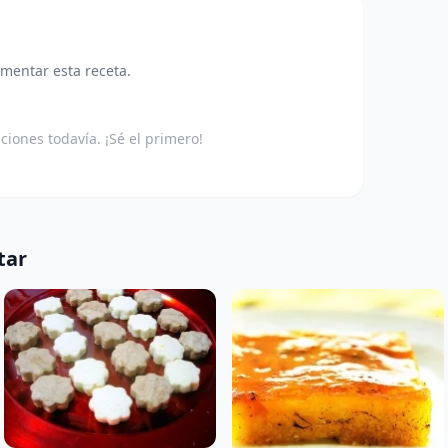
omentar esta receta.
aciones todavía. ¡Sé el primero!
tar