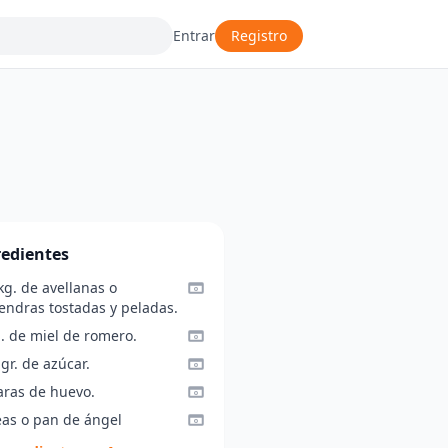
Entrar
Registro
redientes
kg. de avellanas o
endras tostadas y peladas.
. de miel de romero.
gr. de azúcar.
aras de huevo.
eas o pan de ángel