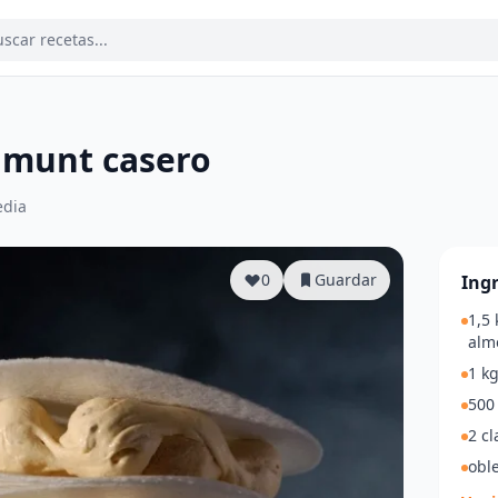
amunt casero
dia
0
Guardar
Ing
1,5 
alm
1 kg
500 
2 cl
obl