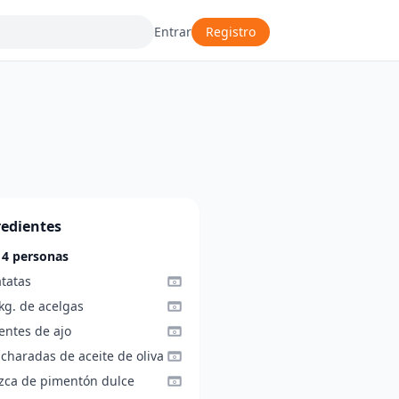
Entrar
Registro
redientes
 4 personas
atatas
kg. de acelgas
entes de ajo
charadas de aceite de oliva
izca de pimentón dulce