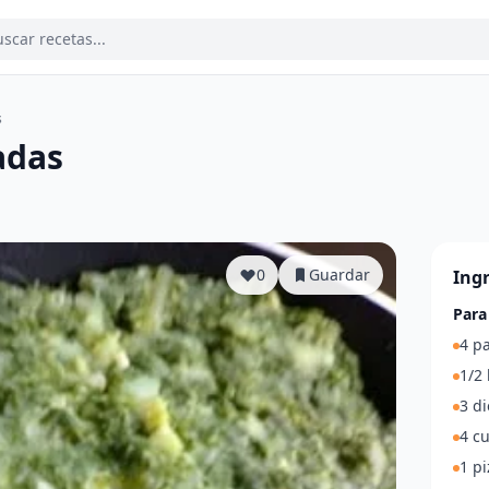
s
adas
a
0
Guardar
Ing
Para
4 p
1/2 
3 di
4 cu
1 p