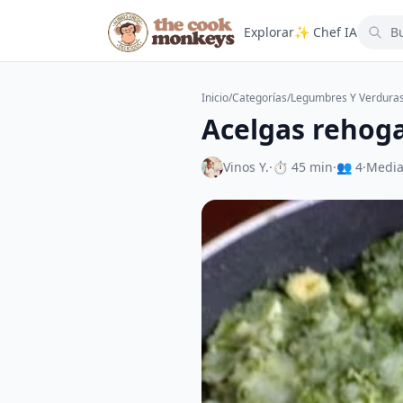
Explorar
✨ Chef IA
Inicio
/
Categorías
/
Legumbres Y Verdura
Acelgas rehog
Vinos Y.
·
⏱ 45 min
·
👥 4
·
Medi