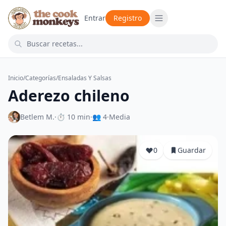
Entrar
Registro
Inicio
/
Categorías
/
Ensaladas Y Salsas
Aderezo chileno
Betlem M.
·
⏱ 10 min
·
👥 4
·
Media
0
Guardar