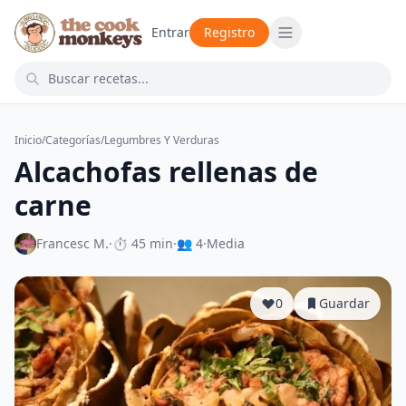
Entrar
Registro
Inicio
/
Categorías
/
Legumbres Y Verduras
Alcachofas rellenas de
carne
Francesc M.
·
⏱ 45 min
·
👥 4
·
Media
0
Guardar