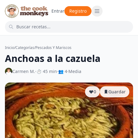
Entrar
Registro
Inicio
/
Categorías
/
Pescados Y Mariscos
Anchoas a la cazuela
Carmen M.
·
⏱ 45 min
·
👥 4
·
Media
0
Guardar