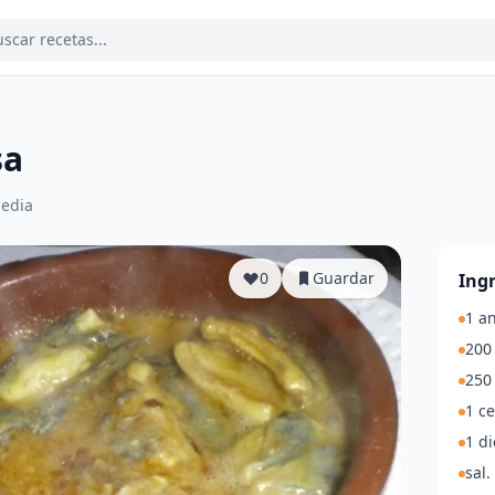
sa
edia
0
Guardar
Ing
1 a
200 
250 
1 c
1 di
sal.