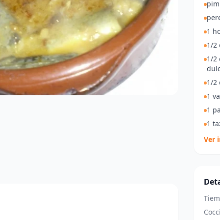
pim
pere
1 ho
1/2
1/2
dulc
1/2
1 va
1 pa
1 t
Ver 
Deta
Tiem
Cocc