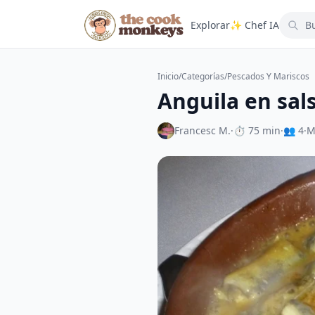
Explorar
✨ Chef IA
Inicio
/
Categorías
/
Pescados Y Mariscos
Anguila en sal
Francesc M.
·
⏱ 75 min
·
👥 4
·
M