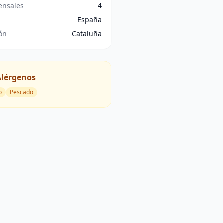
nsales
4
España
ón
Cataluña
Alérgenos
o
Pescado