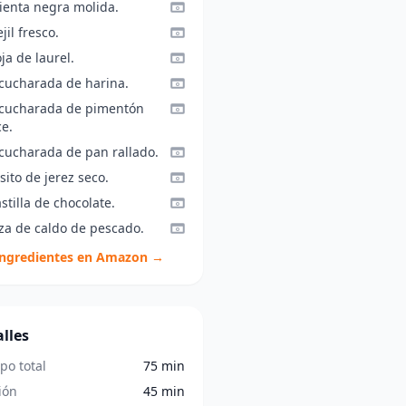
ienta negra molida.
jil fresco.
ja de laurel.
 cucharada de harina.
 cucharada de pimentón
e.
 cucharada de pan rallado.
sito de jerez seco.
stilla de chocolate.
aza de caldo de pescado.
ingredientes en Amazon →
lles
po total
75 min
ión
45 min