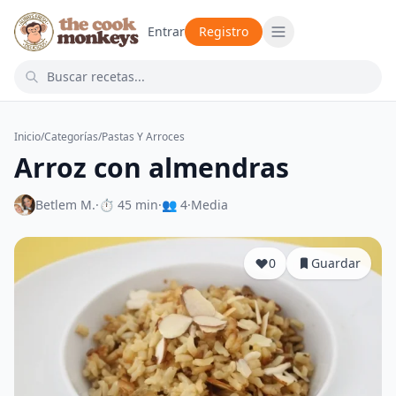
Entrar
Registro
Inicio
/
Categorías
/
Pastas Y Arroces
Arroz con almendras
Betlem M.
·
⏱ 45 min
·
👥 4
·
Media
0
Guardar