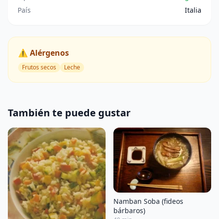
País
Italia
⚠️ Alérgenos
Frutos secos
Leche
También te puede gustar
Namban Soba (fideos
bárbaros)