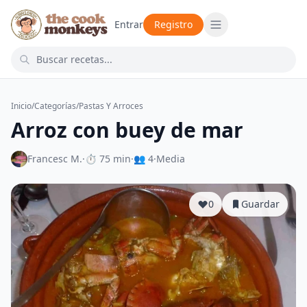
Entrar
Registro
Inicio
/
Categorías
/
Pastas Y Arroces
Arroz con buey de mar
Francesc M.
·
⏱ 75 min
·
👥 4
·
Media
0
Guardar