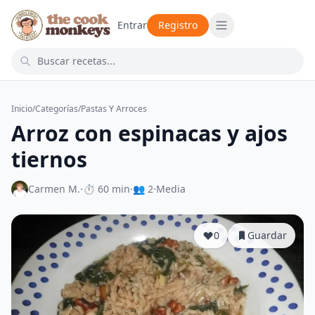
Entrar
Registro
Inicio
/
Categorías
/
Pastas Y Arroces
Arroz con espinacas y ajos
tiernos
Carmen M.
·
⏱ 60 min
·
👥 2
·
Media
0
Guardar