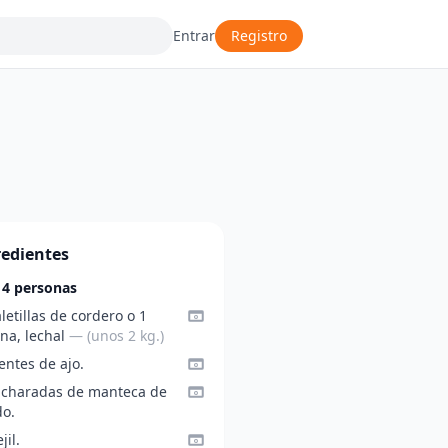
Entrar
Registro
redientes
 4 personas
letillas de cordero o 1
rna, lechal
— (unos 2 kg.)
entes de ajo.
ucharadas de manteca de
do.
jil.