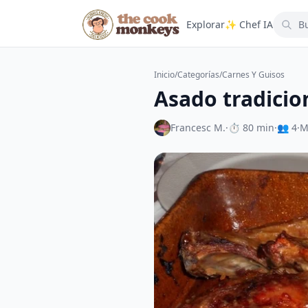
Explorar
✨ Chef IA
Inicio
/
Categorías
/
Carnes Y Guisos
Asado tradicio
Francesc M.
·
⏱ 80 min
·
👥 4
·
M