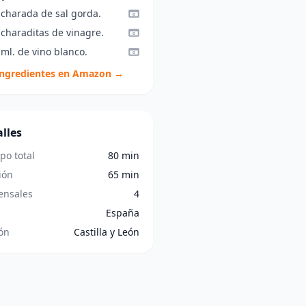
ucharada de sal gorda.
ucharaditas de vinagre.
ml. de vino blanco.
ingredientes en Amazon →
lles
po total
80 min
ión
65 min
nsales
4
España
ón
Castilla y León