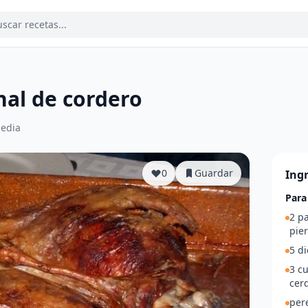
nal de cordero
edia
0
Guardar
Ing
Para
2 pa
pie
5 di
3 c
cer
pere