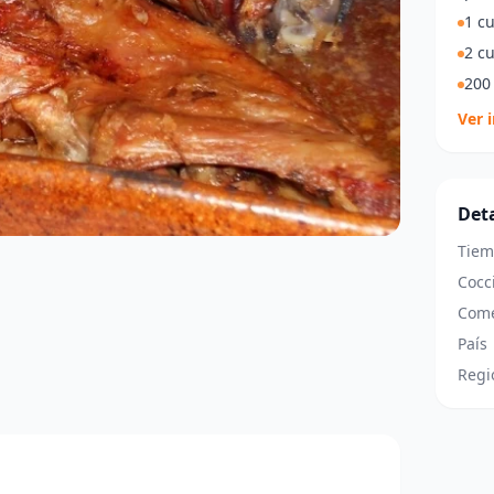
1 c
2 c
200 
Ver 
Deta
Tiem
Cocc
Come
País
Regi