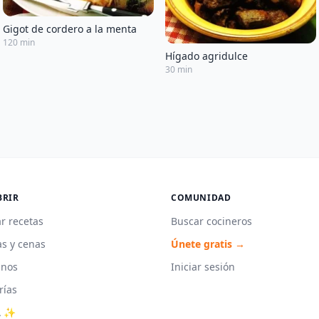
Gigot de cordero a la menta
120 min
Hígado agridulce
30 min
BRIR
COMUNIDAD
r recetas
Buscar cocineros
s y cenas
Únete gratis →
unos
Iniciar sesión
rías
A ✨