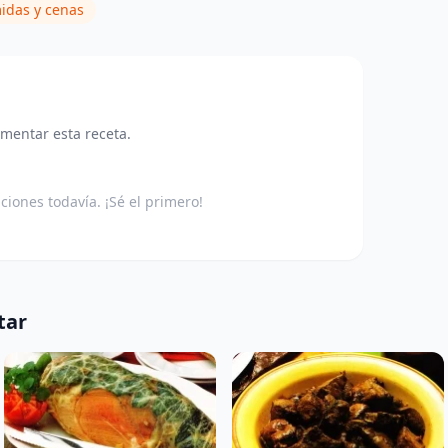
idas y cenas
omentar esta receta.
aciones todavía. ¡Sé el primero!
tar