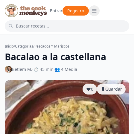
Entrar
Registro
Inicio
/
Categorías
/
Pescados Y Mariscos
Bacalao a la castellana
Betlem M.
·
⏱ 45 min
·
👥 4
·
Media
0
Guardar