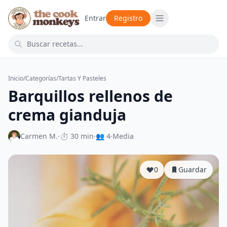
Entrar
Registro
Inicio
/
Categorías
/
Tartas Y Pasteles
Barquillos rellenos de
crema gianduja
Carmen M.
·
⏱ 30 min
·
👥 4
·
Media
0
Guardar