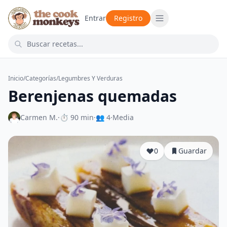
Entrar
Registro
Inicio
/
Categorías
/
Legumbres Y Verduras
Berenjenas quemadas
Carmen M.
·
⏱ 90 min
·
👥 4
·
Media
0
Guardar