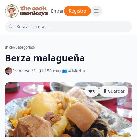
Entrar
Registro
Inicio
/
Categorías
/
Berza malagueña
Francesc M.
·
⏱ 150 min
·
👥 4
·
Media
0
Guardar