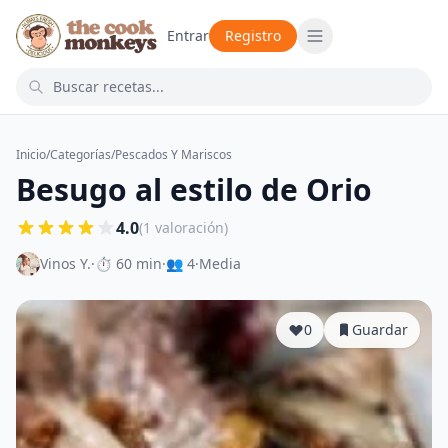
Entrar
Registro
Inicio
/
Categorías
/
Pescados Y Mariscos
Besugo al estilo de Orio
4.0
(1 valoración)
Vinos Y.
·
⏱ 60 min
·
👥 4
·
Media
0
Guardar