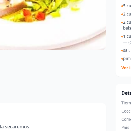
5 cu
2 cu
2 c
bal
1 c
— (o
sal.
pim
Ver 
Deta
Tiem
Cocc
Come
 la secaremos.
País