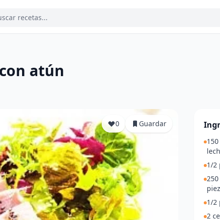
 con atún
a
0
Guardar
Ing
150 
lec
1/2 
250 
piez
1/2
2 ce