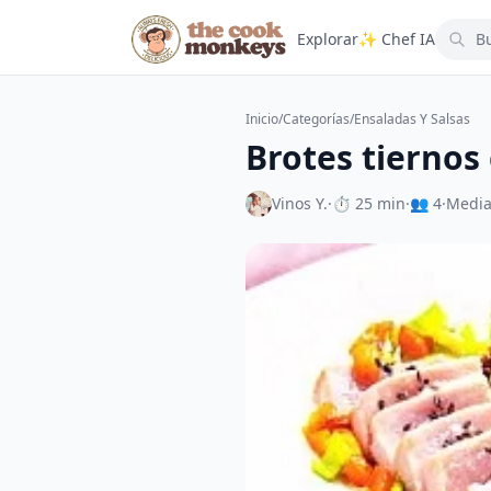
Explorar
✨ Chef IA
Inicio
/
Categorías
/
Ensaladas Y Salsas
Brotes tiernos
Vinos Y.
·
⏱ 25 min
·
👥 4
·
Medi