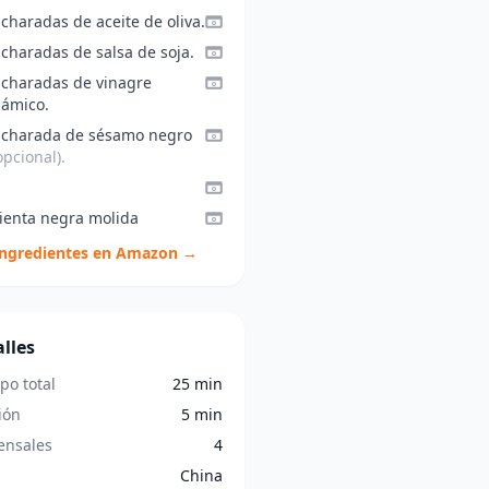
charadas de aceite de oliva.
charadas de salsa de soja.
ucharadas de vinagre
sámico.
ucharada de sésamo negro
pcional).
ienta negra molida
ingredientes en Amazon →
lles
po total
25 min
ión
5 min
nsales
4
China