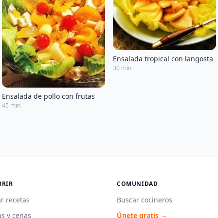
Ensalada tropical con langosta
30 min
Ensalada de pollo con frutas
45 min
BRIR
COMUNIDAD
r recetas
Buscar cocineros
s y cenas
Únete gratis →