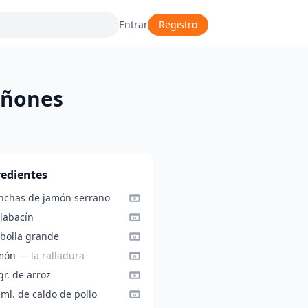
Entrar
Registro
iñones
redientes
onchas de jamón serrano
alabacín
ebolla grande
imón
— la ralladura
r. de arroz
ml. de caldo de pollo