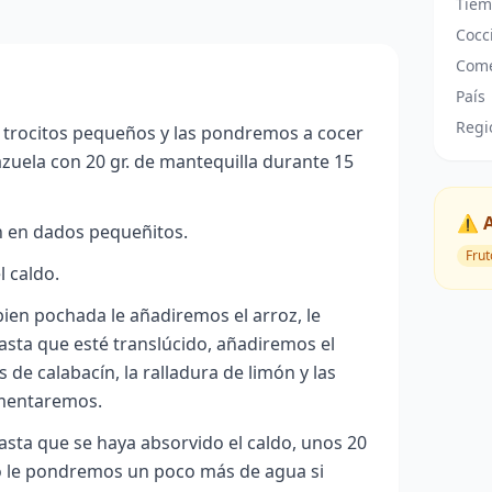
Tiem
Cocc
Come
País
Regi
a trocitos pequeños y las pondremos a cocer
azuela con 20 gr. de mantequilla durante 15
⚠️ 
n en dados pequeñitos.
Frut
l caldo.
bien pochada le añadiremos el arroz, le
sta que esté translúcido, añadiremos el
s de calabacín, la ralladura de limón y las
imentaremos.
sta que se haya absorvido el caldo, unos 20
io le pondremos un poco más de agua si