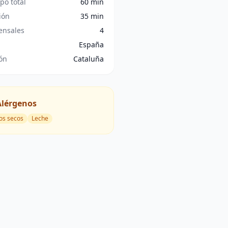
po total
60 min
ión
35 min
nsales
4
España
ón
Cataluña
Alérgenos
os secos
Leche