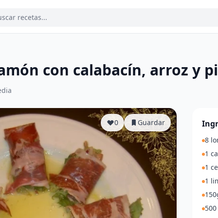
amón con calabacín, arroz y p
dia
0
Guardar
Ing
8 l
1 c
1 c
1 l
150g
500 