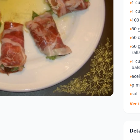
1 c
1 cu
100
50 g
50 g
50 
rall
1 c
bal
acei
pim
sal
Ver 
Deta