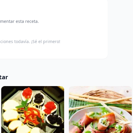
omentar esta receta.
aciones todavía. ¡Sé el primero!
tar