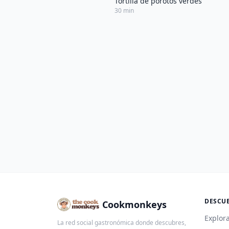
Tortilla de porotos verdes
30 min
DESCU
Cookmonkeys
Explora
La red social gastronómica donde descubres,