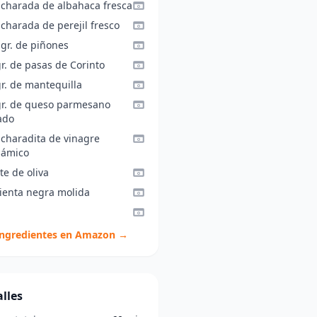
ucharada de albahaca fresca
charada de perejil fresco
 gr. de piñones
r. de pasas de Corinto
r. de mantequilla
gr. de queso parmesano
ado
ucharadita de vinagre
sámico
te de oliva
ienta negra molida
ingredientes en Amazon →
lles