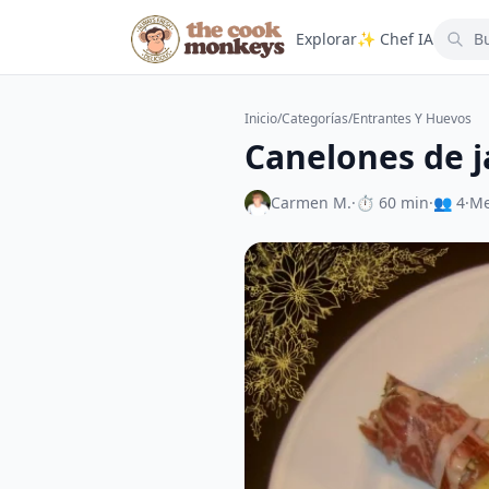
Explorar
✨ Chef IA
Inicio
/
Categorías
/
Entrantes Y Huevos
Canelones de j
Carmen M.
·
⏱ 60 min
·
👥 4
·
Me