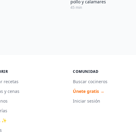
pollo y calamares
45 min
BRIR
COMUNIDAD
r recetas
Buscar cocineros
s y cenas
Únete gratis →
unos
Iniciar sesión
rías
A ✨
s