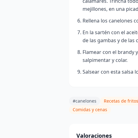
calamares. Trincha todo
mejillones, en una pica
Rellena los canelones c
En la sartén con el acei
de las gambas y de las 
Flamear con el brandy 
salpimentar y colar.
Salse
ar con esta salsa l
#canelones
Recetas de frito
Comidas y cenas
Valoraciones