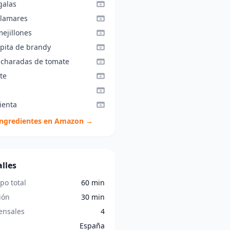
galas
alamares
mejillones
opita de brandy
ucharadas de tomate
te
ienta
ingredientes en Amazon →
lles
po total
60 min
ión
30 min
nsales
4
España