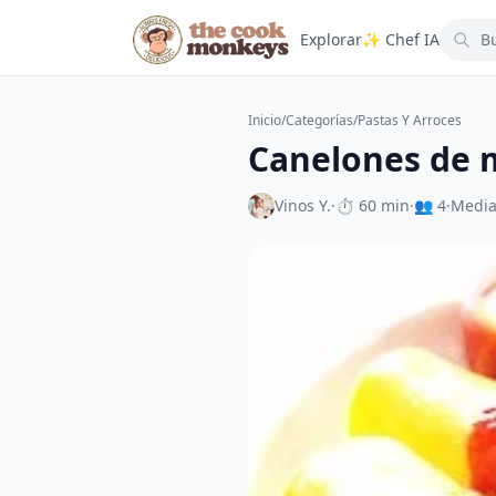
Explorar
✨ Chef IA
Inicio
/
Categorías
/
Pastas Y Arroces
Canelones de 
Vinos Y.
·
⏱ 60 min
·
👥 4
·
Medi