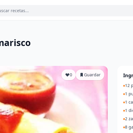
marisco
a
0
Guardar
Ing
12 
1 p
1 c
1 di
2 z
8 g