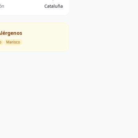
ón
Cataluña
Alérgenos
o
Marisco