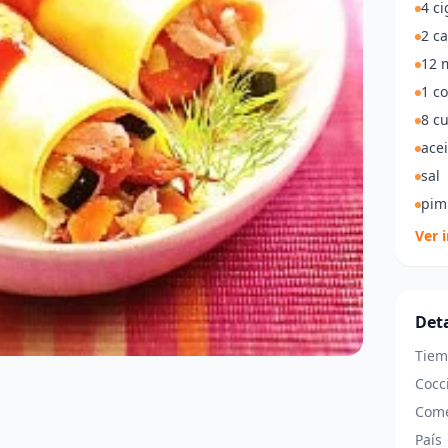
4 ci
2 c
12 
1 c
8 c
acei
sal
pim
Ver 
Deta
Tiem
Cocc
Come
País