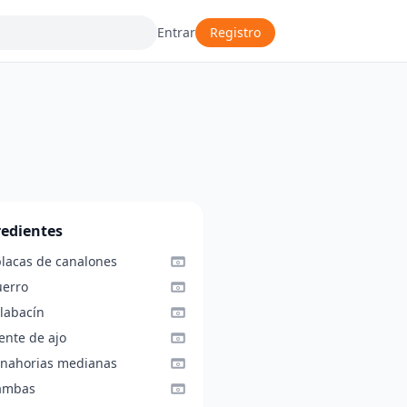
Entrar
Registro
redientes
placas de canalones
uerro
alabacín
ente de ajo
anahorias medianas
ambas