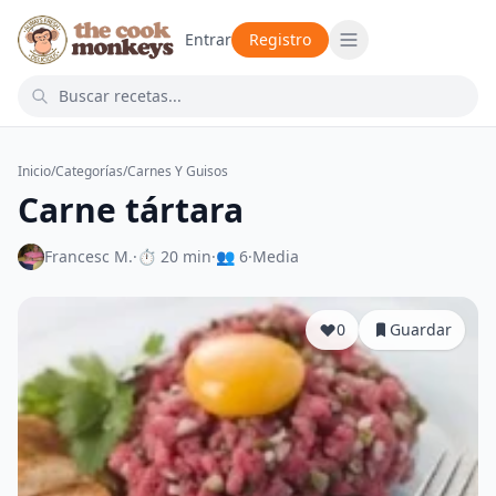
Entrar
Registro
Inicio
/
Categorías
/
Carnes Y Guisos
Carne tártara
Francesc M.
·
⏱ 20 min
·
👥 6
·
Media
0
Guardar