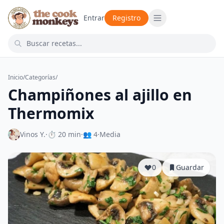
Entrar
Registro
Inicio
/
Categorías
/
Champiñones al ajillo en
Thermomix
Vinos Y.
·
⏱ 20 min
·
👥 4
·
Media
0
Guardar