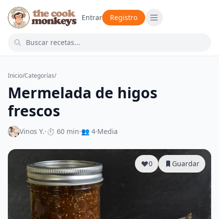
Entrar
Registro
Inicio
/
Categorías
/
Mermelada de higos
frescos
Vinos Y.
·
⏱ 60 min
·
👥 4
·
Media
0
Guardar