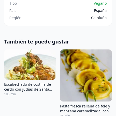
Tipo
Vegano
País
España
Región
Cataluña
También te puede gustar
Escabechado de costilla de
cerdo con judías de Santa
Pau y cítricos
180 min
Pasta fresca rellena de foie y
manzana caramelizada, con
salsa de naranja y pistachos
45 min