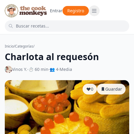
Entrar
Registro
Inicio
/
Categorías
/
Charlota al requesón
Vinos Y.
·
⏱ 60 min
·
👥 4
·
Media
0
Guardar