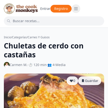
Entrar
Registro
Inicio
/
Categorías
/
Carnes Y Guisos
Chuletas de cerdo con
castañas
Carmen M.
·
⏱ 120 min
·
👥 4
·
Media
0
Guardar