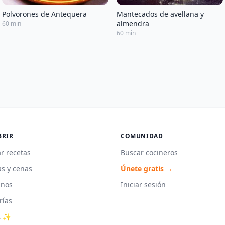
Polvorones de Antequera
Mantecados de avellana y
almendra
60 min
60 min
BRIR
COMUNIDAD
r recetas
Buscar cocineros
s y cenas
Únete gratis →
unos
Iniciar sesión
rías
A ✨