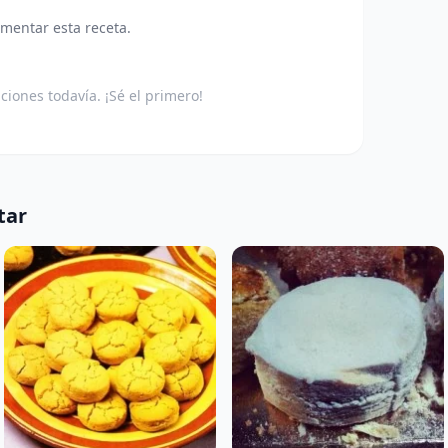
omentar esta receta.
aciones todavía. ¡Sé el primero!
tar