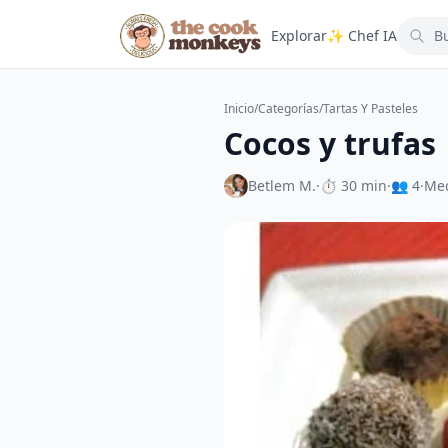
Explorar
✨ Chef IA
Inicio
/
Categorías
/
Tartas Y Pasteles
Cocos y trufas
Betlem M.
·
⏱ 30 min
·
👥 4
·
Me