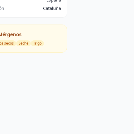
ón
Cataluña
Alérgenos
os secos
Leche
Trigo