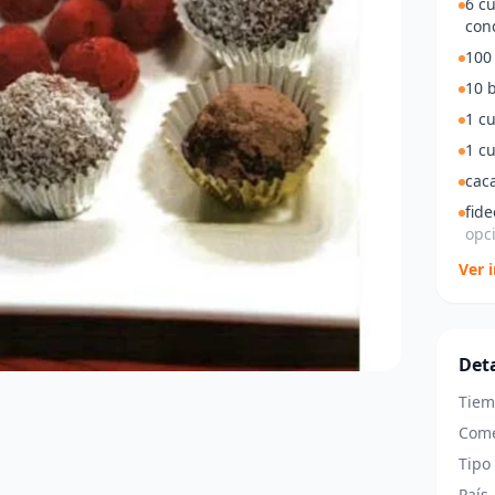
6 c
con
100 
10 b
1 cu
1 c
cac
fid
opci
Ver 
Deta
Tiem
Come
Tipo
País