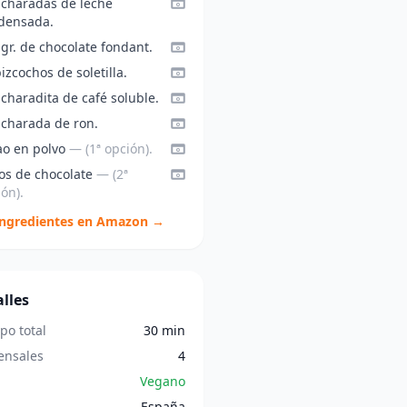
ucharadas de leche
densada.
gr. de chocolate fondant.
izcochos de soletilla.
charadita de café soluble.
ucharada de ron.
ao en polvo
— (1ª opción).
eos de chocolate
— (2ª
ón).
ingredientes en Amazon →
lles
po total
30 min
nsales
4
Vegano
España