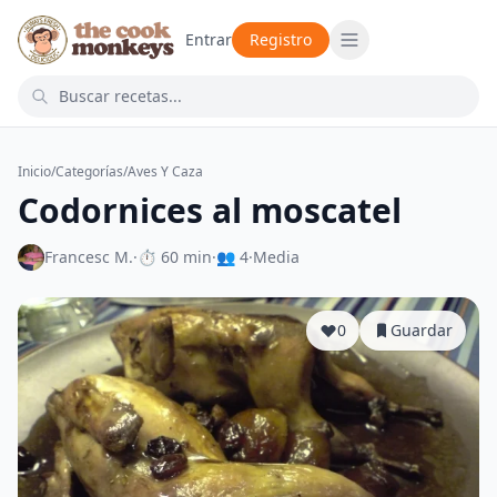
Entrar
Registro
Inicio
/
Categorías
/
Aves Y Caza
Codornices al moscatel
Francesc M.
·
⏱ 60 min
·
👥 4
·
Media
0
Guardar