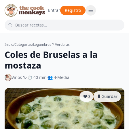
Entrar
Registro
Inicio
/
Categorías
/
Legumbres Y Verduras
Coles de Bruselas a la
mostaza
Vinos Y.
·
⏱ 40 min
·
👥 4
·
Media
0
Guardar