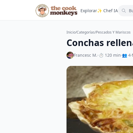
Explorar
✨ Chef IA
Inicio
/
Categorías
/
Pescados Y Mariscos
Conchas rellen
Francesc M.
·
⏱ 120 min
·
👥 4
·