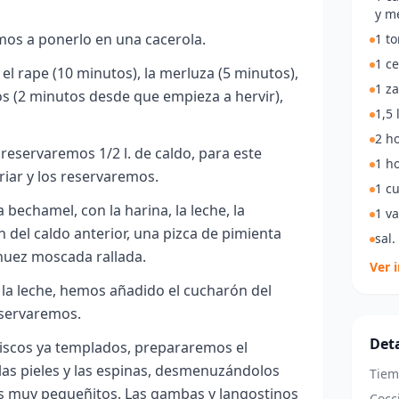
y m
mos a ponerlo en una cacerola.
1 t
1 c
el rape (10 minutos), la merluza (5 minutos),
1 z
s (2 minutos desde que empieza a hervir),
1,5 
2 ho
 reservaremos 1/2 l. de caldo, para este
1 ho
riar y los reservaremos.
1 c
bechamel, con la harina, la leche, la
1 va
n del caldo anterior, una pizca de pimienta
sal.
 nuez moscada rallada.
Ver 
 la leche, hemos añadido el cucharón del
eservaremos.
Deta
iscos ya templados, prepararemos el
 las pieles y las espinas, desmenuzándolos
Tiem
os muy pequeñitos. Las gambas y langostinos
Cocc