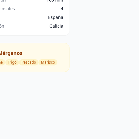
nsales
4
España
ón
Galicia
Alérgenos
he
Trigo
Pescado
Marisco