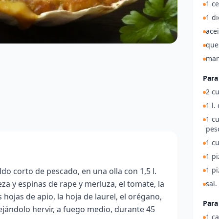
1 c
1 di
acei
que
man
Para
2 c
1 l.
1 c
pes
1 c
1 p
1 p
o corto de pescado, en una olla con 1,5 l.
za y espinas de rape y merluza, el tomate, la
sal.
s hojas de apio, la hoja de laurel, el orégano,
Para
 dejándolo hervir, a fuego medio, durante 45
1 ca