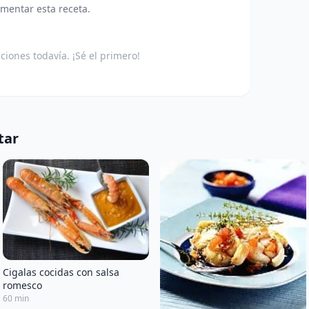
omentar esta receta.
aciones todavía. ¡Sé el primero!
tar
Cigalas cocidas con salsa
romesco
60 min