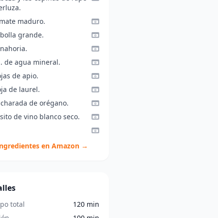
erluza.
omate maduro.
ebolla grande.
anahoria.
l. de agua mineral.
jas de apio.
ja de laurel.
ucharada de orégano.
sito de vino blanco seco.
ingredientes en Amazon →
lles
po total
120 min
ión
100 min