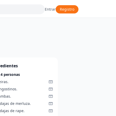
Entrar
Registro
redientes
 4 personas
eiras.
ngostinos.
ambas.
odajas de merluza.
dajas de rape.