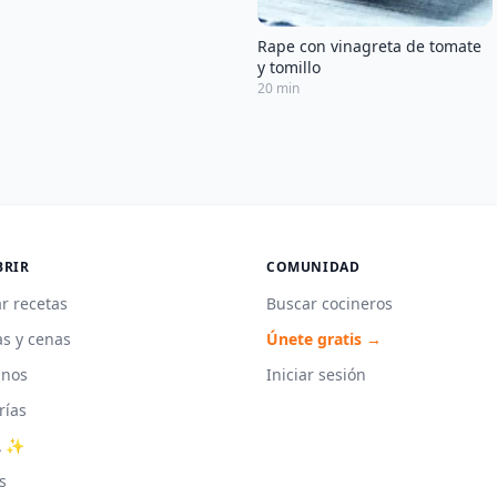
Rape con vinagreta de tomate
y tomillo
20 min
BRIR
COMUNIDAD
r recetas
Buscar cocineros
s y cenas
Únete gratis →
unos
Iniciar sesión
rías
A ✨
s