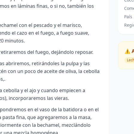
mos en láminas finas, o si no, también los
Come
País
echamel con el pescado y el marisco,
Regi
ndo el cazo en el fuego, a fuego suave,
20 minutos.
⚠️ 
retiraremos del fuego, dejándolo reposar.
Lec
as abriremos, retirándoles la pulpa y las
én con un poco de aceite de oliva, la cebolla
s,.
 cebolla y el ajo y cuando empiecen a
s), incorporaremos las vieras.
pondremos en el vaso de la batidora o en el
a pasta fina, que agregaremos a la masa,
iormente con la bechamel, mezclándolo
ner una mezcla homogénea.