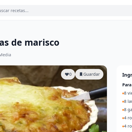
as de marisco
Media
0
Guardar
Ing
Para
8 vi
8 la
8 g
4 r
4 ro