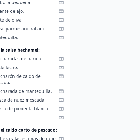
ebolla pequeña.
ente de ajo.
te de oliva.
so parmesano rallado.
tequilla.
 la salsa bechamel:
ucharadas de harina.
 de leche.
ucharón de caldo de
cado.
ucharada de mantequilla.
izca de nuez moscada.
izca de pimienta blanca.
 el caldo corto de pescado:
beza y las espinas de rape