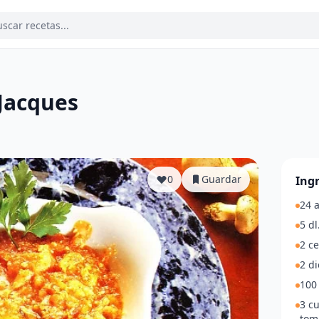
Jacques
a
0
Guardar
Ing
24 
5 dl
2 ce
2 di
100
3 c
tom