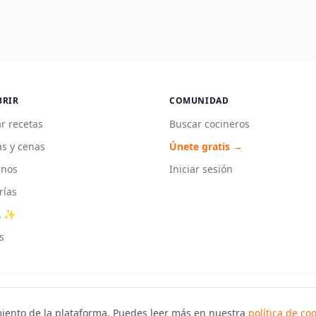
BRIR
COMUNIDAD
r recetas
Buscar cocineros
s y cenas
Únete gratis →
unos
Iniciar sesión
rías
A ✨
s
iento de la plataforma. Puedes leer más en nuestra
política de co