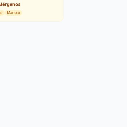
Alérgenos
he
Marisco