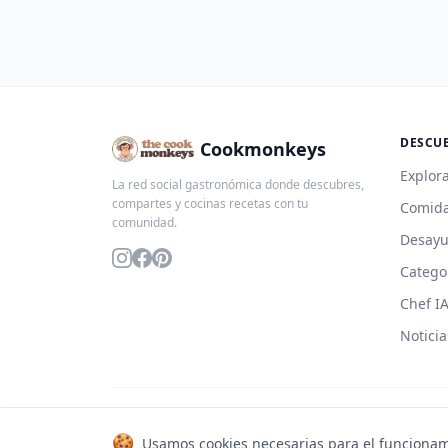
DESCU
Cookmonkeys
Explora
La red social gastronómica donde descubres,
compartes y cocinas recetas con tu
Comida
comunidad.
Desay
Catego
Chef I
Noticia
© 2026 Cookmonkeys. Todos los derechos reservados.
🍪
Usamos cookies necesarias para el funcionam