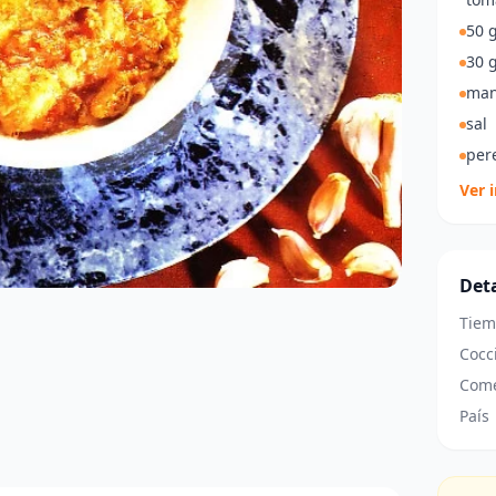
50 g
30 g
man
sal
pere
Ver 
Deta
Tiem
Cocc
Come
País