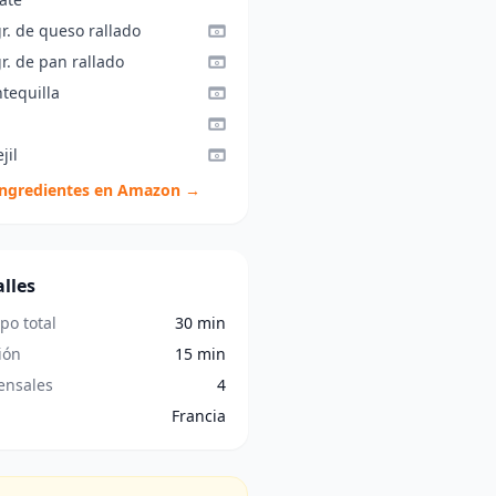
r. de queso rallado
r. de pan rallado
tequilla
jil
ingredientes en Amazon →
lles
po total
30 min
ión
15 min
nsales
4
Francia