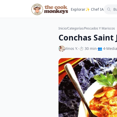
Explorar
✨ Chef IA
Inicio
/
Categorías
/
Pescados Y Mariscos
Conchas Saint 
Vinos Y.
·
⏱ 30 min
·
👥 4
·
Medi