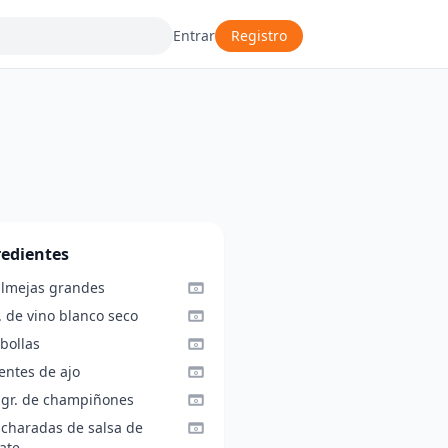
Entrar
Registro
redientes
almejas grandes
. de vino blanco seco
bollas
entes de ajo
 gr. de champiñones
ucharadas de salsa de
ate