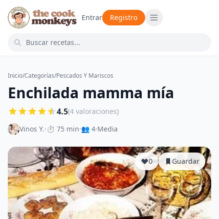
Entrar
Registro
Inicio
/
Categorías
/
Pescados Y Mariscos
Enchilada mamma mía
4.5
(4 valoraciones)
Vinos Y.
·
⏱ 75 min
·
👥 4
·
Media
0
Guardar